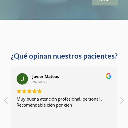
a
p
o
l
í
t
i
c
¿Qué opinan nuestros pacientes?
a
d
e
p
Javier Mateos
r
2022-07-30
i
v
Muy buena atención profesional, personal .
a
Recomendable cien por cien
c
i
d
a