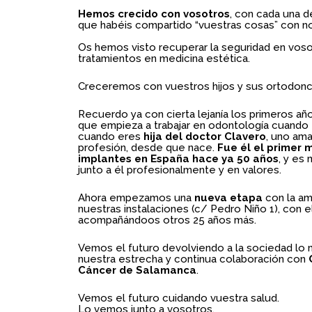
Hemos crecido con vosotros
, con cada una d
que habéis compartido “vuestras cosas” con n
Os hemos visto recuperar la seguridad en vos
tratamientos en medicina estética.
Creceremos con vuestros hijos y sus ortodonc
Recuerdo ya con cierta lejanía los primeros año
que empieza a trabajar en odontología cuando 
cuando eres
hija del doctor Clavero
, uno ama
profesión, desde que nace.
Fue él el primer 
implantes en España hace ya 50 años
, y es
junto a él profesionalmente y en valores.
Ahora empezamos una
nueva etapa
con la am
nuestras instalaciones (c/ Pedro Niño 1), con e
acompañándoos otros 25 años más.
Vemos el futuro devolviendo a la sociedad lo
nuestra estrecha y continua colaboración con
C
Cáncer de Salamanca
.
Vemos el futuro cuidando vuestra
salud.
Lo vemos junto a vosotros.