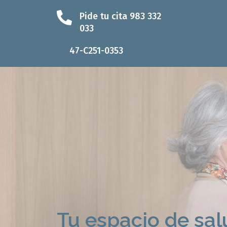
Ir
Pide tu cita 983 332
al
033
contenido
47-C251-0353
Tu espacio de sal