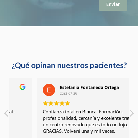
Enviar
l
a
p
o
l
í
t
i
c
¿Qué opinan nuestros pacientes?
a
d
e
p
Estefanía Fontaneda Ortega
r
2022-07-26
i
v
Confianza total en Blanca. Formación,
a
profesionalidad, cercanía y excelente trato. En
c
un centro renovado que es todo un lujo.
i
GRACIAS. Volveré una y mil veces.
d