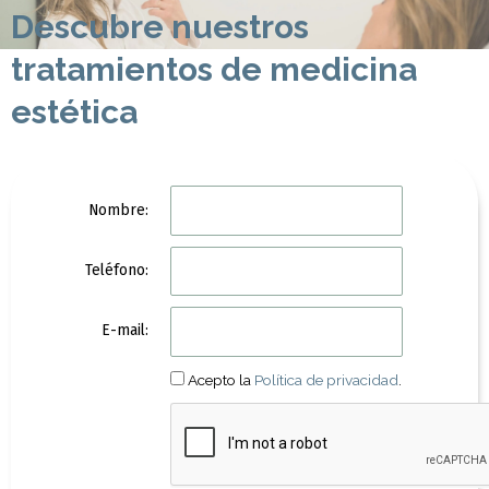
Descubre nuestros
tratamientos de medicina
estética
N
Nombre:
o
m
T
b
Teléfono:
e
r
l
e
E
é
E-mail:
:
-
f
m
o
Acepto la
Política de privacidad
.
a
n
i
o
l
:
: