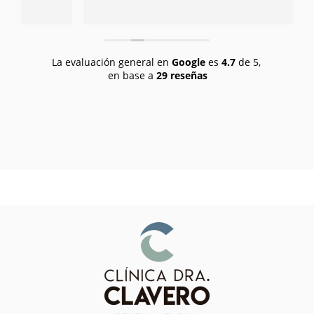
a
d
La evaluación general en
Google
es
4.7
de 5,
en base a
29 reseñas