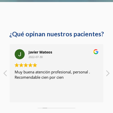
o
l
í
t
i
c
¿Qué opinan nuestros pacientes?
a
d
e
p
Javier Mateos
r
2022-07-30
i
v
Muy buena atención profesional, personal .
Confia
a
Recomendable cien por cien
profes
c
un cen
i
GRACIA
d
a
d