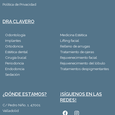
Política de Privacidad
DRA CLAVERO
Odontología
Medicina Estética
Implantes
Lifting facial
Ortodoncia
Relleno de arrugas
Estética dental
Tratamiento de ojeras
Cirugía bucal
Rejuvenecimiento facial
Periodoncia
Rejuvenecimiento del lóbulo
Endodoncia
Tratamientos despigmentantes
Sedación
¿DÓNDE ESTAMOS?
¡SÍGUENOS EN LAS
REDES!
C/ Pedro Niño, 1. 47001
F
I
Valladolid
983 33 20 33