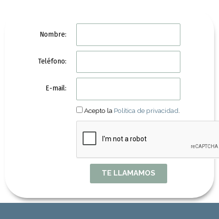
N
Nombre:
o
m
T
b
Teléfono:
e
r
l
e
E
é
E-mail:
:
-
f
m
o
Acepto la
Política de privacidad
.
a
n
i
o
l
:
:
TE LLAMAMOS