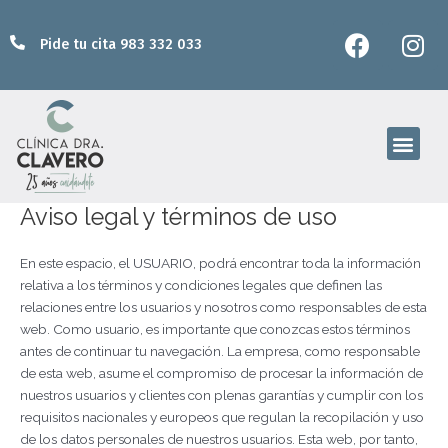
Ir
F
I
al
Pide tu cita 983 332 033
a
n
contenido
c
s
e
t
b
a
Men
o
g
o
r
k
a
Aviso legal y términos de uso
m
En este espacio, el USUARIO, podrá encontrar toda la información
relativa a los términos y condiciones legales que definen las
relaciones entre los usuarios y nosotros como responsables de esta
web. Como usuario, es importante que conozcas estos términos
antes de continuar tu navegación. La empresa, como responsable
de esta web, asume el compromiso de procesar la información de
nuestros usuarios y clientes con plenas garantías y cumplir con los
requisitos nacionales y europeos que regulan la recopilación y uso
de los datos personales de nuestros usuarios. Esta web, por tanto,