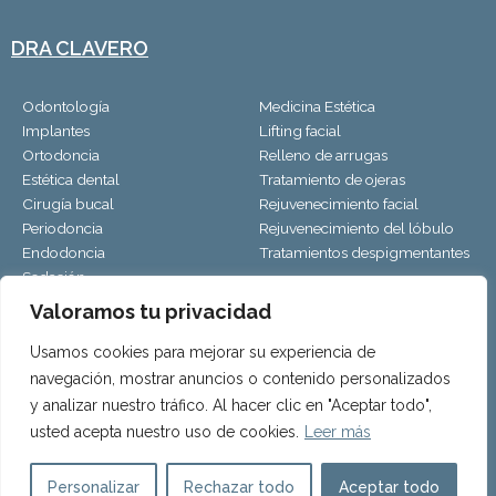
DRA CLAVERO
Odontología
Medicina Estética
Implantes
Lifting facial
Ortodoncia
Relleno de arrugas
Estética dental
Tratamiento de ojeras
Cirugía bucal
Rejuvenecimiento facial
Periodoncia
Rejuvenecimiento del lóbulo
Endodoncia
Tratamientos despigmentantes
Sedación
Valoramos tu privacidad
Usamos cookies para mejorar su experiencia de
¿DÓNDE ESTAMOS?
¡SÍGUENOS EN LAS
navegación, mostrar anuncios o contenido personalizados
REDES!
y analizar nuestro tráfico. Al hacer clic en "Aceptar todo",
C/ Pedro Niño, 1. 47001
F
I
usted acepta nuestro uso de cookies.
Leer más
Valladolid
983 33 20 33
a
n
info@clinicadraclavero.com
c
s
Personalizar
Rechazar todo
Aceptar todo