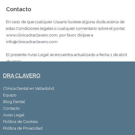
Contacto
En caso de que cualquier Usuario tuviese alguna duda acerca de
estas Condiciones legales o cualquier comentario sobre el portal
www.clinicadraclavero.com, por favor diríjase a
info@clinicadraclavero.com
El presente Aviso Legal se encuentra actualizado a fecha 1 de abril
de 2022.
DRA CLAVERO
Clínica Dental en Valladolid
Equipo
Blog Dental
Contacto
Aviso Legal
Política de Cookies
Política de Privacidad